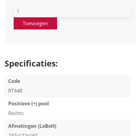
Toevoegen
Specificaties:
Code
RT44R
Positieve (+) pool
Rechts
Afmetingen (LxBxH)
237x172x197