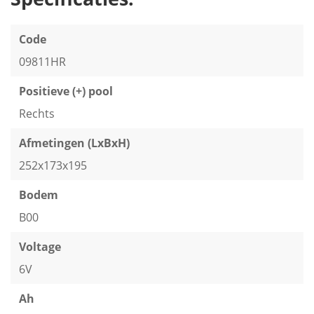
Code
09811HR
Positieve (+) pool
Rechts
Afmetingen (LxBxH)
252x173x195
Bodem
B00
Voltage
6V
Ah